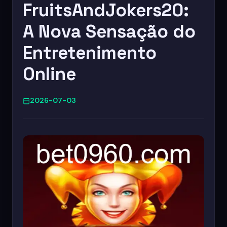
FruitsAndJokers20:
A Nova Sensação do
Entretenimento
Online
2026-07-03