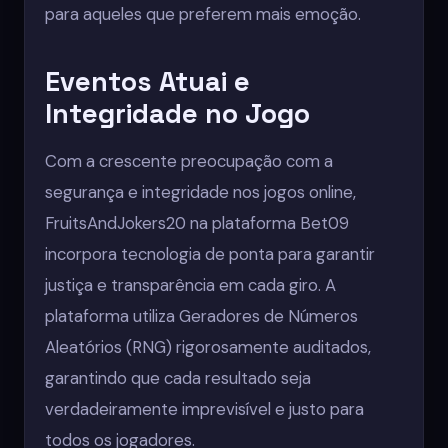
para aqueles que preferem mais emoção.
Eventos Atuai e
Integridade no Jogo
Com a crescente preocupação com a
segurança e integridade nos jogos online,
FruitsAndJokers20 na plataforma Bet09
incorpora tecnologia de ponta para garantir
justiça e transparência em cada giro. A
plataforma utiliza Geradores de Números
Aleatórios (RNG) rigorosamente auditados,
garantindo que cada resultado seja
verdadeiramente imprevisível e justo para
todos os jogadores.