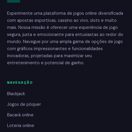
Experimente uma plataforma de jogos online diversificada
com apostas esportivas, cassino ao vivo, slots e muito
mais. Nossa missão é oferecer uma experiência de jogo
segura, justa e emocionante para entusiastas ao redor do
mundo. Navegue por uma ampla gama de opções de jogo
com gráficos impressionantes e funcionalidades
inovadoras, projetadas para maximizar seu
entretenimento e potencial de ganho.
NAVEGAÇÃO
Blackjack
Jogos de pôquer
Bacará online
Loteria online