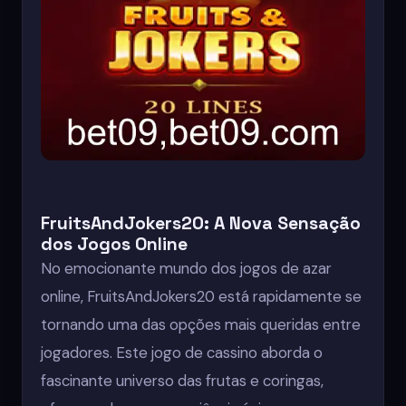
FruitsAndJokers20: A Nova Sensação
dos Jogos Online
No emocionante mundo dos jogos de azar
online, FruitsAndJokers20 está rapidamente se
tornando uma das opções mais queridas entre
jogadores. Este jogo de cassino aborda o
fascinante universo das frutas e coringas,