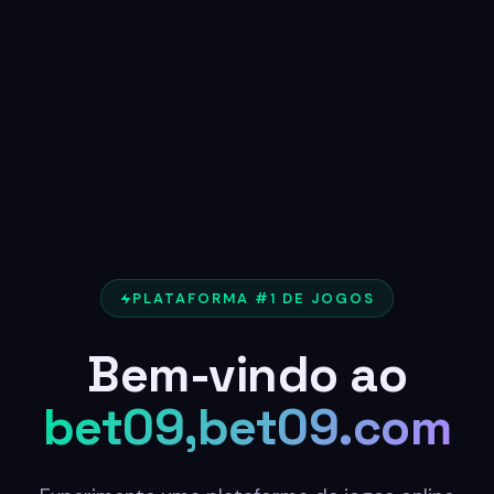
PLATAFORMA #1 DE JOGOS
Bem-vindo ao
bet09,bet09.com