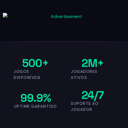
500+
2M+
JOGOS
JOGADORES
DISPONÍVEIS
ATIVOS
24/7
99.9%
SUPORTE AO
UPTIME GARANTIDO
JOGADOR