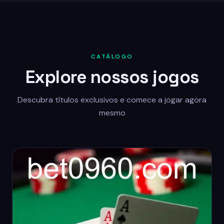
CATÁLOGO
Explore nossos jogos
Descubra títulos exclusivos e comece a jogar agora
mesmo