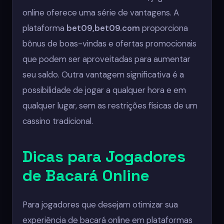
online oferece uma série de vantagens. A
plataforma
bet09,bet09.com
proporciona
bônus de boas-vindas e ofertas promocionais
que podem ser aproveitadas para aumentar
seu saldo. Outra vantagem significativa é a
possibilidade de jogar a qualquer hora e em
qualquer lugar, sem as restrições físicas de um
cassino tradicional.
Dicas para Jogadores
de Bacará Online
Para jogadores que desejam otimizar sua
experiência de bacará online em plataformas