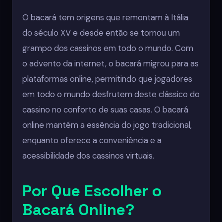
O bacará tem origens que remontam à Itália
do século XV e desde então se tornou um
grampo dos cassinos em todo o mundo. Com
o advento da internet, o bacará migrou para as
plataformas online, permitindo que jogadores
em todo o mundo desfrutem deste clássico do
cassino no conforto de suas casas. O bacará
online mantém a essência do jogo tradicional,
enquanto oferece a conveniência e a
acessibilidade dos cassinos virtuais.
Por Que Escolher o
Bacará Online?