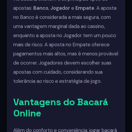
apostas:
Banco
,
Jogador
e
Empate
. A aposta
no Banco é considerada a mais segura, com
uma vantagem marginal dada ao cassino,
enquanto a aposta no Jogador tem um pouco
mais de risco. A aposta no Empate oferece
pagamentos mais altos, mas é menos provável
de ocorrer. Jogadores devem escolher suas
apostas com cuidado, considerando sua
tolerância ao risco e estratégia de jogo.
Vantagens do Bacará
Online
Além do conforto e conveniência, jogar bacará