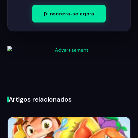
Inscreva-se agora
Artigos relacionados