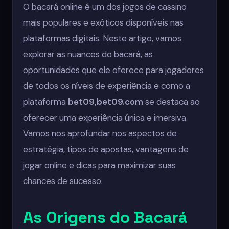
O bacará online é um dos jogos de cassino
mais populares e exóticos disponíveis nas
plataformas digitais. Neste artigo, vamos
explorar as nuances do bacará, as
oportunidades que ele oferece para jogadores
de todos os níveis de experiência e como a
plataforma
bet09,bet09.com
se destaca ao
oferecer uma experiência única e imersiva.
Vamos nos aprofundar nos aspectos de
estratégia, tipos de apostas, vantagens de
jogar online e dicas para maximizar suas
chances de sucesso.
As Origens do Bacará