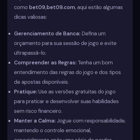
como
bet09,bet09.com
, aqui estão algumas
dicas valiosas:
Gerenciamento de Banca:
Defina um
orçamento para sua sessão de jogo e evite
ultrapassá-lo.
Compreender as Regras:
Tenha um bom
entendimento das regras do jogo e dos tipos
de apostas disponíveis.
Pratique:
Use as versões gratuitas do jogo
para praticar e desenvolver suas habilidades
sem risco financeiro.
Manter a Calma:
Jogue com responsabilidade,
mantendo o controle emocional,