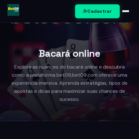
Cadastrar
Blackjack
Jogos de pôquer
Bacará online
Bacará online
Explore as nuances do bacará online e descubra
como a plataforma bet09,bet09.com oferece uma
Loteria online
experiência imersiva. Aprenda estratégias, tipos de
Promoções
apostas e dicas para maximizar suas chances de
sucesso.
Últimas Notícias