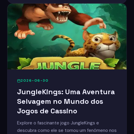
2026-06-30
JungleKings: Uma Aventura
Selvagem no Mundo dos
Jogos de Cassino
Explore o fascinante jogo JungleKings e
descubra como ele se tornou um fenômeno nos