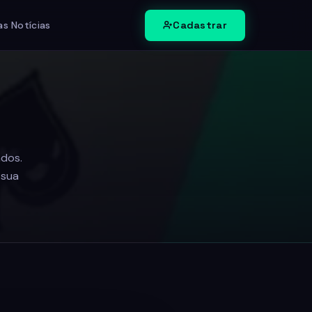
Cadastrar
as Notícias
ados.
 sua