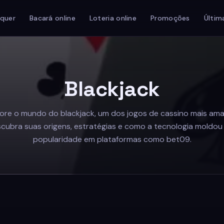
quer
Bacará online
Loteria online
Promoções
Últim
Blackjack
ore o mundo do blackjack, um dos jogos de cassino mais am
cubra suas origens, estratégias e como a tecnologia moldou
popularidade em plataformas como bet09.