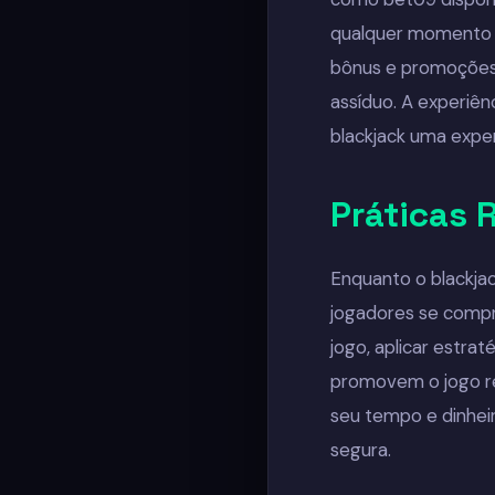
qualquer momento e
bônus e promoções 
assíduo. A experiê
blackjack uma exper
Práticas 
Enquanto o blackjac
jogadores se compr
jogo, aplicar estra
promovem o jogo re
seu tempo e dinhei
segura.