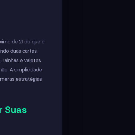
óximo de 21 do que o
ndo duas cartas,
, rainhas e valetes
mão. A simplicidade
númeras estratégias
r Suas