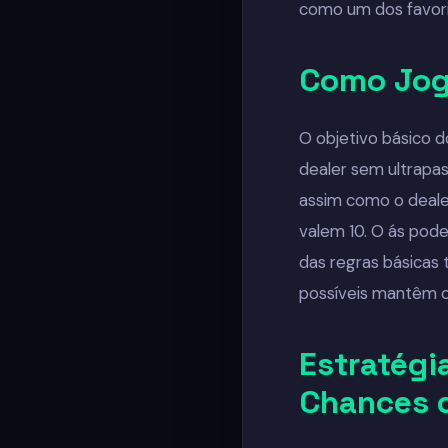
como um dos favori
Como Jog
O objetivo básico d
dealer sem ultrapa
assim como o dealer
valem 10. O ás pode
das regras básicas 
possíveis mantêm o
Estratégi
Chances 