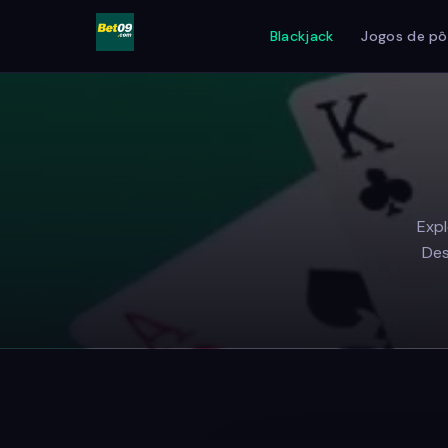
Blackjack
Jogos de pô
Expl
Des