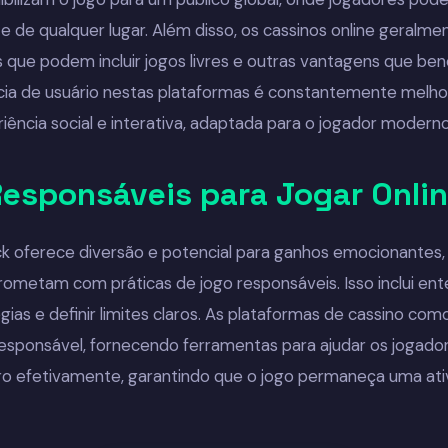
 de qualquer lugar. Além disso, os cassinos online geralm
que podem incluir jogos livres e outras vantagens que ben
ncia de usuário nestas plataformas é constantemente melho
iência social e interativa, adaptada para o jogador moderno
Responsáveis para Jogar Onli
k oferece diversão e potencial para ganhos emocionantes, 
ometam com práticas de jogo responsáveis. Isso inclui ent
tégias e definir limites claros. As plataformas de cassino 
sponsável, fornecendo ferramentas para ajudar os jogador
ro efetivamente, garantindo que o jogo permaneça uma ati