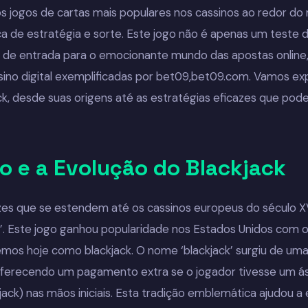
os jogos de cartas mais populares nos cassinos ao redor d
ca de estratégia e sorte. Este jogo não é apenas um teste d
de entrada para o emocionante mundo das apostas online
ino digital exemplificadas por bet09,bet09.com. Vamos exp
ack, desde suas origens até as estratégias eficazes que po
co e a Evolução do Blackjack
zes que se estendem até os cassinos europeus do século XVI
’. Este jogo ganhou popularidade nos Estados Unidos com 
mos hoje como blackjack. O nome ‘blackjack’ surgiu de u
oferecendo um pagamento extra se o jogador tivesse um á
 jack) nas mãos iniciais. Esta tradição emblemática ajudou a