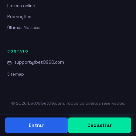
Loteria online
Promoções
Últimas Notícias
CONTATO
support@bet0960.com
Sitemap
© 2026 bet09,bet09.com. Todos os direitos reservados.
Entrar
Cadastrar