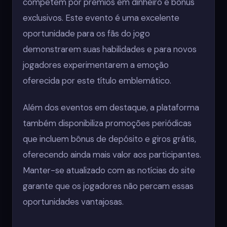
competem por prêmios em dinheiro e bônus
exclusivos. Este evento é uma excelente
oportunidade para os fãs do jogo
demonstrarem suas habilidades e para novos
jogadores experimentarem a emoção
oferecida por este título emblemático.
Além dos eventos em destaque, a plataforma
também disponibiliza promoções periódicas
que incluem bônus de depósito e giros grátis,
oferecendo ainda mais valor aos participantes.
Manter-se atualizado com as notícias do site
garante que os jogadores não percam essas
oportunidades vantajosas.