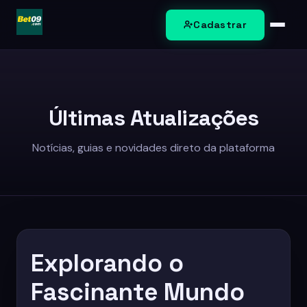
Cadastrar
Blackjack
Jogos de pôquer
Últimas Atualizações
Bacará online
Notícias, guias e novidades direto da plataforma
Loteria online
Promoções
Últimas Notícias
Explorando o
Fascinante Mundo