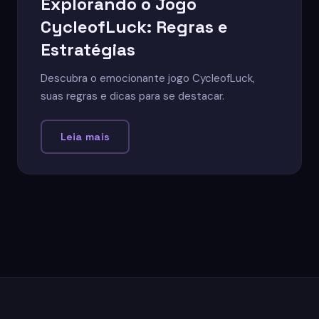
Explorando o Jogo
CycleofLuck: Regras e
Estratégias
Descubra o emocionante jogo CycleofLuck,
suas regras e dicas para se destacar.
Leia mais