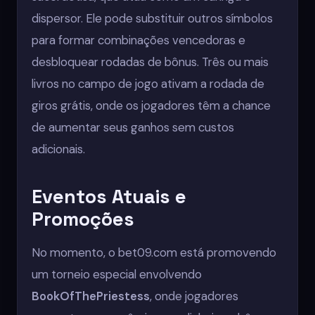
dispersor. Ele pode substituir outros símbolos
para formar combinações vencedoras e
desbloquear rodadas de bônus. Três ou mais
livros no campo de jogo ativam a rodada de
giros grátis, onde os jogadores têm a chance
de aumentar seus ganhos sem custos
adicionais.
Eventos Atuais e
Promoções
No momento, o bet09.com está promovendo
um torneio especial envolvendo
BookOfThePriestess
, onde jogadores