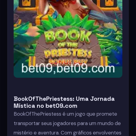
BookOfThePriestess: Uma Jornada
Mística no bet09.com
BookOfThePriestess é um jogo que promete
transportar seus jogadores para um mundo de
mistério e aventura. Com gráficos envolventes