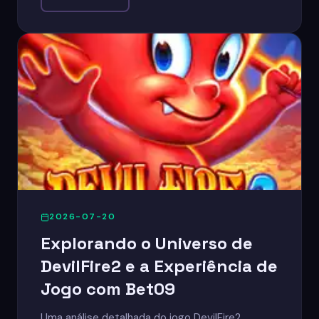
2026-07-20
Explorando o Universo de
DevilFire2 e a Experiência de
Jogo com Bet09
Uma análise detalhada do jogo DevilFire2,