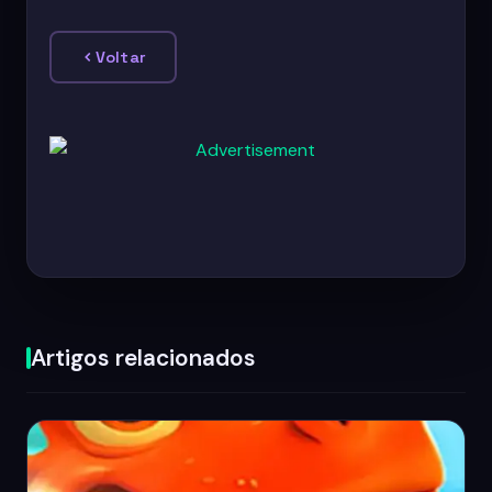
Voltar
Artigos relacionados